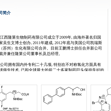
司简介
西隆莱生物制药有限公司成立于2009年, 由海外著名归国
家吴生文博士创办, 2011年建成, 2012年底与美国公司凯瑞斯
（苏州）生化有限公司合并。目前王鹏博士担任合并新公司
裁并兼任隆莱公司董事长及总经理。
公司拥有国内外专利二十几项, 特别在不对称氢化方面具有
球领先技术, 已和全球最大的前二十多家制药巨头保持良好的
务往来，产品全部出口。公司共拥有海内外博士14名， 硕士
3名，总员工约260人。其中临床三期产品8个，临床二期产品
2个. 产品包括抗肿瘤，乙肝/丙肝，艾滋，II 型糖尿病，忧郁
，高血压等系列世界领先的高科技产品。其中西他列汀，度
西汀和沙库巴曲中间均递交了USDMF并于2018年10月通过了
DA官方审计。