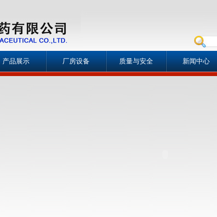
产品展示
厂房设备
质量与安全
新闻中心