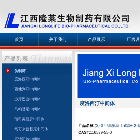
首页
关于我们
产品展示
厂房设
仿制药
度洛西汀中间体
西他列汀中间体
沙库巴曲中间体
度洛西汀中间体
乌帕替尼中间体
瑞司美替罗中间体
产品名称:
(S)-3-甲基氨基-1-(噻吩-2-
氘可来昔替尼中间体
CAS#:
116539-55-0
罗沙司他中间体