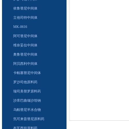
依鲁替尼中间体
立他司特中间体
MK-0616
阿可替尼中间体
维奈妥拉中间体
奥鲁替尼中间体
阿贝西利中间体
卡帕塞替尼中间体
罗沙司他原料药
瑞司美替罗原料药
沙库巴曲缬沙坦钠
乌帕替尼半水合物
氘可来昔替尼原料药
布瓦西坦原料药