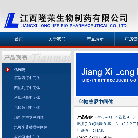
首页
关于我们
产品展示
厂房设
仿制药
度洛西汀中间体
西他列汀中间体
沙库巴曲中间体
乌帕替尼中间体
乌帕替尼中间体
产品名称:
（3S，4R）-3-乙基-4-（3H
瑞司美替罗中间体
咯并[2,3-e]吡嗪-8-基）-N-（2,2,
氘可来昔替尼中间体
甲酰胺 LDTTA盐
罗沙司他中间体
CAS#:
2522660-83-7