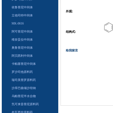
依鲁替尼中间体
外观:
立他司特中间体
MK-0616
阿可替尼中间体
结构式:
维奈妥拉中间体
奥鲁替尼中间体
给我留言
阿贝西利中间体
卡帕塞替尼中间体
罗沙司他原料药
瑞司美替罗原料药
沙库巴曲缬沙坦钠
乌帕替尼半水合物
氘可来昔替尼原料药
布瓦西坦原料药