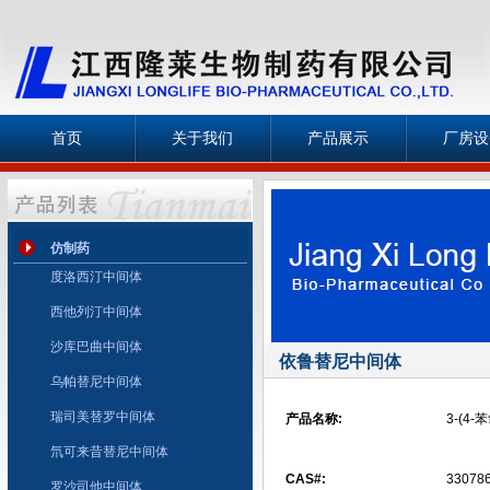
首页
关于我们
产品展示
厂房设
仿制药
度洛西汀中间体
西他列汀中间体
沙库巴曲中间体
依鲁替尼中间体
乌帕替尼中间体
瑞司美替罗中间体
产品名称:
3-(4-
氘可来昔替尼中间体
CAS#:
330786
罗沙司他中间体